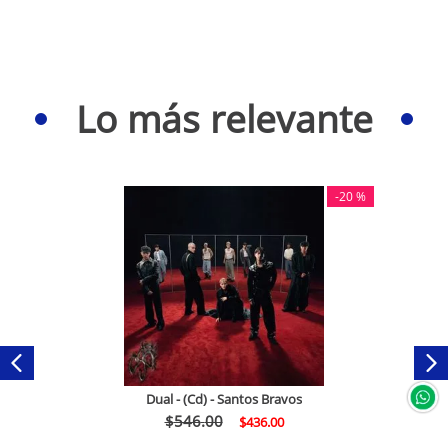
Lo más relevante
-
20 %
Dual - (Cd) - Santos Bravos
$
546
.
00
$
436
.
00