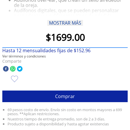
de la oreja.
10
.
taylor swift
Audífonos digitales, que se pueden personalizar
para adaptarse a diferentes tipos de pérdida
auditiva.
MOSTRAR MÁS
Algunos audífonos se pueden conectar a otros
dispositivos, como smartphones o tablets.
$
1699
.
00
Algunos audífonos se conectan a través de una
aplicación específica.
Algunos audífonos son Bluetooth.
Hasta
12
mensualidades fijas de
$
152
.
96
Ver términos y condiciones
Comparte
Comprar
69 pesos costo de envío. Envío sin costo en montos mayores a 699
pesos. **Aplican restricciones.
Nuestros tiempo de entrega promedio, son de 2 a 3 días.
Producto sujeto a disponibilidad y hasta agotar existencias