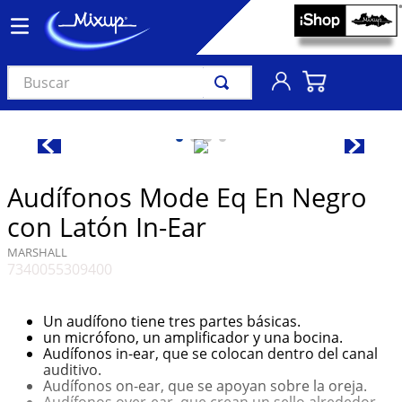
Buscar
TÉRMINOS MÁS BUSCADOS
1
.
vinil
2
.
k-pop
Audífonos Mode Eq En Negro
3
.
audífonos
con Latón In-Ear
4
.
madonna
MARSHALL
7340055309400
5
.
ariana grande
6
.
importados
Un audífono tiene tres partes básicas.
7
.
bts
un micrófono, un amplificador y una bocina.
Audífonos in-ear, que se colocan dentro del canal
8
.
manga
auditivo.
Audífonos on-ear, que se apoyan sobre la oreja.
9
.
bocinas
Audífonos over-ear, que crean un sello alrededor