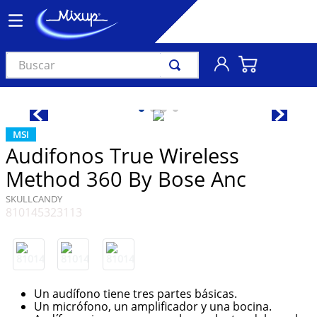
Buscar
TÉRMINOS MÁS BUSCADOS
1
.
vinil
MSI
2
.
k-pop
Audifonos True Wireless
3
.
audífonos
Method 360 By Bose Anc
4
.
madonna
SKULLCANDY
810145323113
5
.
ariana grande
6
.
bts
7
.
importados
8
.
manga
Un audífono tiene tres partes básicas.
Un micrófono, un amplificador y una bocina.
9
.
taylor swift