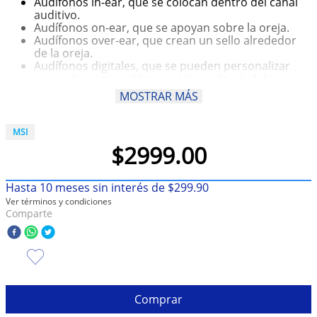
Audífonos in-ear, que se colocan dentro del canal
auditivo.
10
.
olivia rodrigo
Audífonos on-ear, que se apoyan sobre la oreja.
Audífonos over-ear, que crean un sello alrededor
de la oreja.
Audífonos digitales, que se pueden personalizar
para adaptarse a diferentes tipos de pérdida
auditiva.
MOSTRAR MÁS
Algunos audífonos se pueden conectar a otros
dispositivos, como smartphones o tablets.
Algunos audífonos se conectan a través de una
MSI
aplicación específica.
$
2999
.
00
Algunos audífonos son Bluetooth.
Hasta
10
meses sin interés de
$
299
.
90
Ver términos y condiciones
Comparte
Comprar