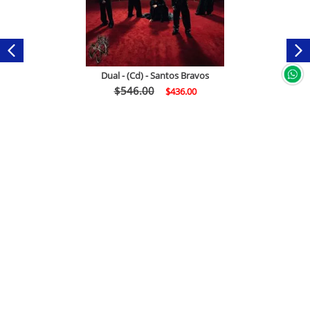
Dual - (Cd) - Santos Bravos
$
546
.
00
$
436
.
00
Comprar
Servicio a clientes
+
Mi cuenta
Facturación Electrónica
+