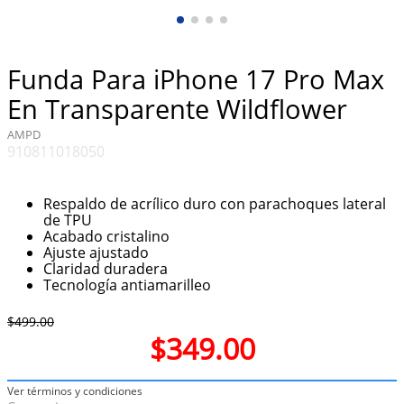
10
.
taylor swift
Funda Para iPhone 17 Pro Max
En Transparente Wildflower
AMPD
910811018050
Respaldo de acrílico duro con parachoques lateral
de TPU
Acabado cristalino
Ajuste ajustado
Claridad duradera
Tecnología antiamarilleo
$
499
.
00
$
349
.
00
Ver términos y condiciones