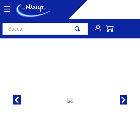
Buscar
TÉRMINOS MÁS BUSCADOS
1
.
vinil
2
.
k-pop
3
.
audífonos
4
.
madonna
5
.
ariana grande
6
.
importados
7
.
bts
8
.
manga
9
.
bocinas