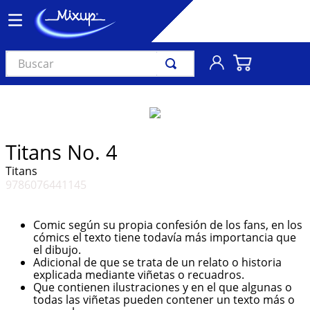
Buscar
TÉRMINOS MÁS BUSCADOS
1
.
vinil
2
.
k-pop
Titans No. 4
3
.
audífonos
Titans
9786076441145
4
.
madonna
5
.
ariana grande
Comic según su propia confesión de los fans, en los
6
.
importados
cómics el texto tiene todavía más importancia que
el dibujo.
7
.
bts
Adicional de que se trata de un relato o historia
explicada mediante viñetas o recuadros.
8
.
manga
Que contienen ilustraciones y en el que algunas o
todas las viñetas pueden contener un texto más o
9
.
bocinas