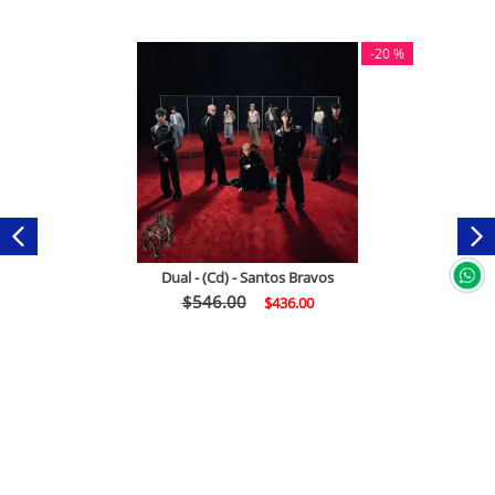
-
20 %
Dual - (Cd) - Santos Bravos
$
546
.
00
$
436
.
00
Comprar