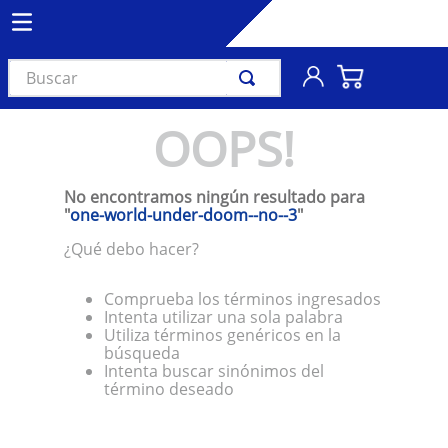
Buscar
TÉRMINOS MÁS BUSCADOS
OOPS!
1
.
vinil
2
.
k-pop
No encontramos ningún resultado para
3
.
audífonos
"
one-world-under-doom--no--3
"
4
.
madonna
¿Qué debo hacer?
5
.
ariana grande
Comprueba los términos ingresados
6
.
importados
Intenta utilizar una sola palabra
Utiliza términos genéricos en la
7
.
bts
búsqueda
Intenta buscar sinónimos del
8
.
manga
término deseado
9
.
bocinas