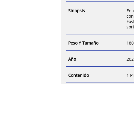
Sinopsis
En 
con
Fos
sor
Peso Y Tamaño
180
Año
202
Contenido
1 P