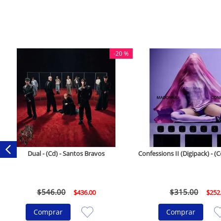
-
20 %
Dual - (Cd) - Santos Bravos
Confessions II (Digipack) - 
$
546
.
00
$
315
.
00
$
436
.
00
$
252
Comprar
Comprar