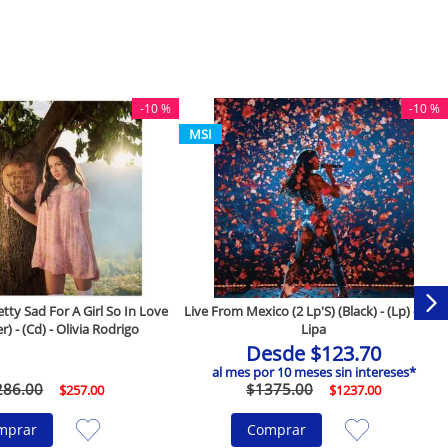
-
10 %
-
10 %
MSI
ty Sad For A Girl So In Love
Live From Mexico (2 Lp'S) (Black) - (Lp) - Dua
r) - (Cd) - Olivia Rodrigo
Lipa
Desde
$
123
.
70
al mes por
10
meses sin intereses*
286
.
00
$
1375
.
00
$
257
.
00
$
1237
.
00
mprar
Comprar