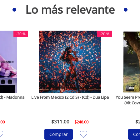
Lo más relevante
-
20 %
-
20 %
(Cd) - Madonna
Live From Mexico (2 Cd'S) - (Cd) - Dua Lipa
You Seem Pret
(Alt Cove
$
311
.
00
$
.
00
$
248
.
00
Comprar
Co