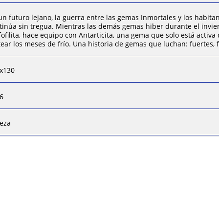
un futuro lejano, la guerra entre las gemas Inmortales y los habitan
tinúa sin tregua. Mientras las demás gemas hiber durante el invie
fofilita, hace equipo con Antarticita, una gema que solo está activ
tear los meses de frío. Una historia de gemas que luchan: fuertes, 
x130
6
ieza