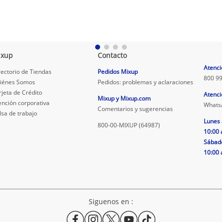
ixup
Contacto
.
Atenci
rectorio de Tiendas
Pedidos Mixup
800 99
iénes Somos
Pedidos: problemas y aclaraciones
rjeta de Crédito
Atenci
Mixup y Mixup.com
ención corporativa
Whats
Comentarios y sugerencias
lsa de trabajo
Lunes 
800-00-MIXUP (64987)
10:00 
Sábad
10:00 
Siguenos en :