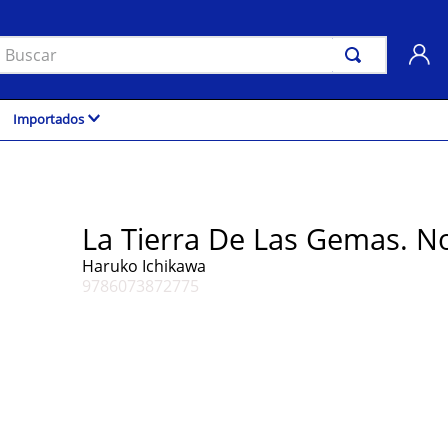
uscar
Importados
La Tierra De Las Gemas. No
Haruko Ichikawa
9786073872775