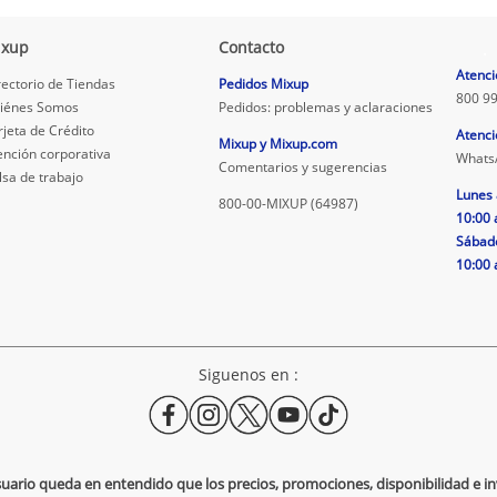
ixup
Contacto
.
Atenci
rectorio de Tiendas
Pedidos Mixup
800 99
iénes Somos
Pedidos: problemas y aclaraciones
rjeta de Crédito
Atenci
Mixup y Mixup.com
ención corporativa
Whats
Comentarios y sugerencias
lsa de trabajo
Lunes 
800-00-MIXUP (64987)
10:00 
Sábad
10:00 
Siguenos en :
usuario queda en entendido que los precios, promociones, disponibilidad e 