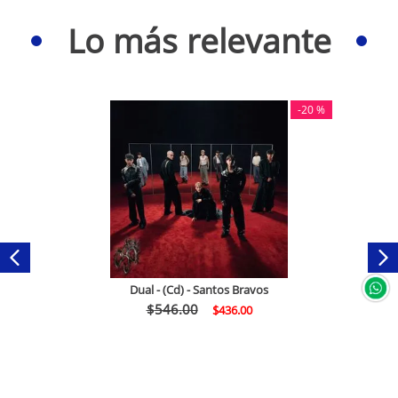
Lo más relevante
-
20 %
Dual - (Cd) - Santos Bravos
$
546
.
00
$
436
.
00
Comprar