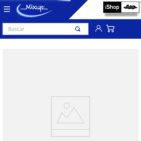
Buscar
TÉRMINOS MÁS BUSCADOS
1
.
vinil
2
.
k-pop
3
.
audífonos
4
.
madonna
5
.
ariana grande
6
.
importados
7
.
bts
8
.
manga
9
.
bocinas