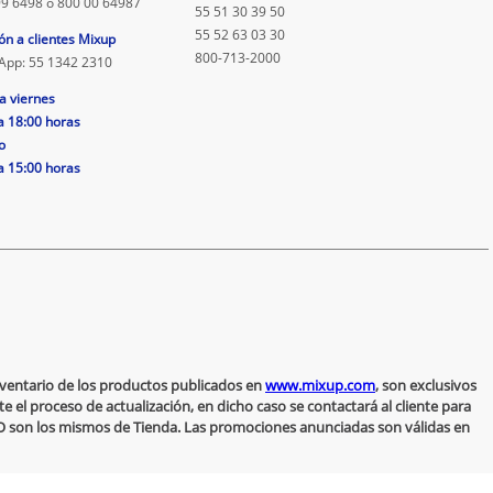
9 6498 o 800 00 64987
55 51 30 39 50
55 52 63 03 30
ón a clientes Mixup
800-713-2000
App: 55 1342 2310
a viernes
a 18:00 horas
o
a 15:00 horas
inventario de los productos publicados en
www.mixup.com
, son exclusivos
 el proceso de actualización, en dicho caso se contactará al cliente para
 NO son los mismos de Tienda. Las promociones anunciadas son válidas en