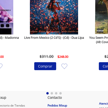
(Cd) - Madonna
Live From Mexico (2 Cd'S) - (Cd) - Dua Lipa
You Seem Pret
(Alt Cove
$
311
.
00
$
.
00
$
248
.
00
Comprar
Co
ixup
Contacto
.
Atenci
rectorio de Tiendas
Pedidos Mixup