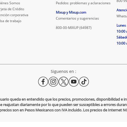
800 99
iénes Somos
Pedidos: problemas y aclaraciones
rjeta de Crédito
Atenci
Mixup y Mixup.com
ención corporativa
Whats
Comentarios y sugerencias
lsa de trabajo
Lunes 
800-00-MIXUP (64987)
10:00 
Sábad
10:00 
Siguenos en :
usuario queda en entendido que los precios, promociones, disponibilidad e 
se reajustan diariamente por lo que pueden ser susceptibles a errores durante
s precios son en Pesos Mexicanos con IVA incluido. Los precios de Internet