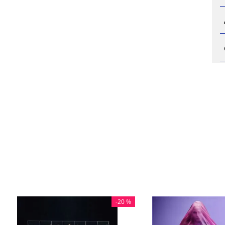
-
20 %