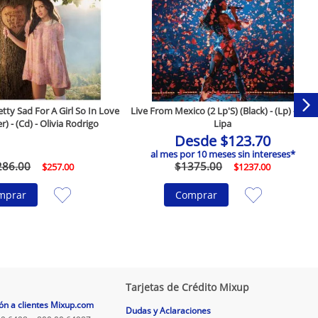
ty Sad For A Girl So In Love
Live From Mexico (2 Lp'S) (Black) - (Lp) - Dua
r) - (Cd) - Olivia Rodrigo
Lipa
Desde
$
123
.
70
al mes por
10
meses sin intereses*
286
.
00
$
1375
.
00
$
257
.
00
$
1237
.
00
mprar
Comprar
Tarjetas de Crédito Mixup
ón a clientes Mixup.com
Dudas y Aclaraciones