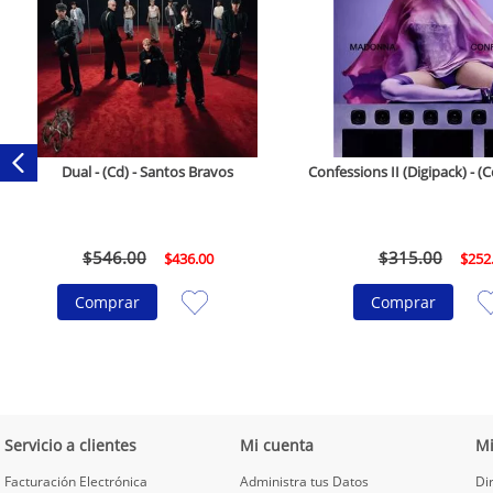
Dual - (Cd) - Santos Bravos
Confessions II (Digipack) - 
$
546
.
00
$
315
.
00
$
436
.
00
$
252
Comprar
Comprar
Servicio a clientes
Mi cuenta
M
Facturación Electrónica
Administra tus Datos
Di