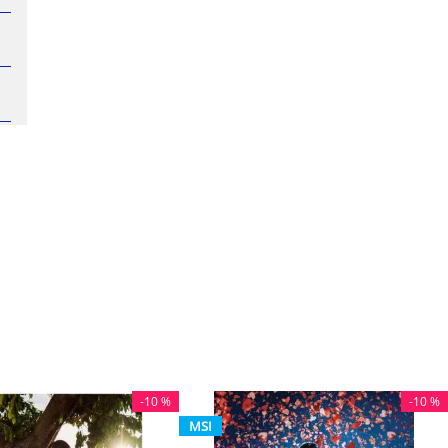
-
10 %
-
10 %
MSI