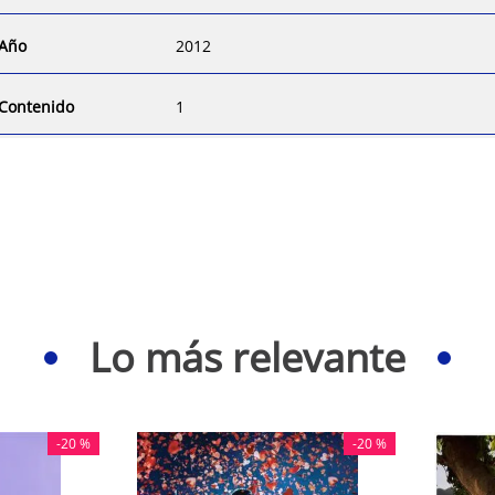
Año
2012
Contenido
1
Lo más relevante
-
20 %
-
20 %