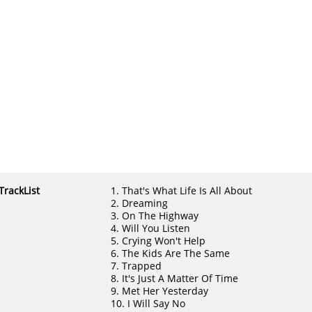
TrackList
1. That's What Life Is All About
2. Dreaming
3. On The Highway
4. Will You Listen
5. Crying Won't Help
6. The Kids Are The Same
7. Trapped
8. It's Just A Matter Of Time
9. Met Her Yesterday
10. I Will Say No