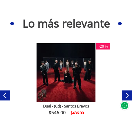
Lo más relevante
-
20 %
Dual - (Cd) - Santos Bravos
$
546
.
00
$
436
.
00
Comprar