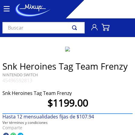
Buscar
TÉRMINOS MÁS BUSCADOS
1
.
vinil
2
.
k-pop
Snk Heroines Tag Team Frenzy
3
.
audífonos
NINTENDO SWITCH
45496592813
4
.
madonna
5
.
ariana grande
Snk Heroines Tag Team Frenzy
$
1199
.
00
6
.
bts
7
.
importados
Hasta
12
mensualidades fijas de
$
107
.
94
Ver términos y condiciones
8
.
manga
Comparte
9
.
taylor swift