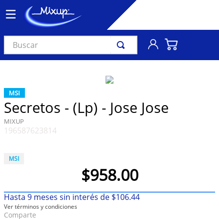
Buscar
TÉRMINOS MÁS BUSCADOS
1
.
vinil
MSI
2
.
k-pop
Secretos - (Lp) - Jose Jose
3
.
audífonos
MIXUP
196587623814
4
.
madonna
5
.
ariana grande
MSI
6
.
bts
$
958
.
00
7
.
importados
Hasta
9
meses sin interés de
$
106
.
44
8
.
manga
Ver términos y condiciones
Comparte
9
.
taylor swift