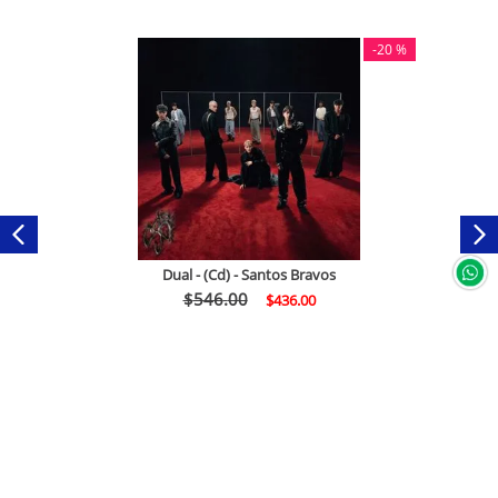
-
20 %
Dual - (Cd) - Santos Bravos
$
546
.
00
$
436
.
00
Comprar