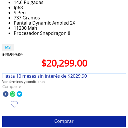
14.6 Pulgadas
Ip68
10
.
taylor swift
S Pen
737 Gramos
Pantalla Dynamic Amoled 2X
11200 Mah
Procesador Snapdragon 8
MSI
$
28
,
999
.
00
$
20
,
299
.
00
Hasta
10
meses sin interés de
$
2029
.
90
Ver términos y condiciones
Comparte
Comprar