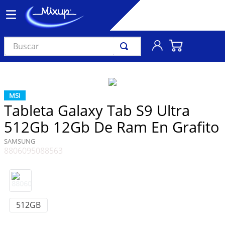
Buscar
TÉRMINOS MÁS BUSCADOS
1
.
vinil
MSI
2
.
k-pop
Tableta Galaxy Tab S9 Ultra
3
.
audífonos
512Gb 12Gb De Ram En Grafito
4
.
madonna
SAMSUNG
8806095088563
5
.
ariana grande
6
.
bts
7
.
importados
512GB
8
.
manga
9
.
bocinas