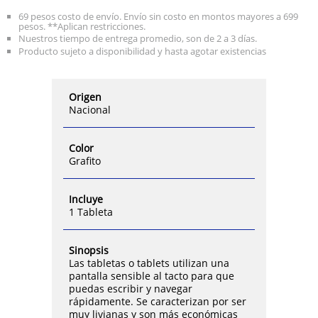
69 pesos costo de envío. Envío sin costo en montos mayores a 699
pesos. **Aplican restricciones.
Nuestros tiempo de entrega promedio, son de 2 a 3 días.
Producto sujeto a disponibilidad y hasta agotar existencias
Origen
Nacional
Color
Grafito
Incluye
1 Tableta
Sinopsis
Las tabletas o tablets utilizan una
pantalla sensible al tacto para que
puedas escribir y navegar
rápidamente. Se caracterizan por ser
muy livianas y son más económicas