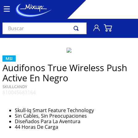
Buscar
TÉRMINOS MÁS BUSCADOS
1
.
vinil
MSI
2
.
k-pop
Audifonos True Wireless Push
3
.
audífonos
Active En Negro
4
.
madonna
SKULLCANDY
810045683164
5
.
ariana grande
6
.
bts
Skull-Iq Smart Feature Technology
7
.
manga
Sin Cables, Sin Preocupaciones
Diseñados Para La Aventura
8
.
importados
44 Horas De Carga
9
.
bocinas