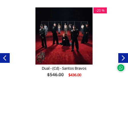
-
20 %
Dual - (Cd) - Santos Bravos
$
546
.
00
$
436
.
00
Comprar