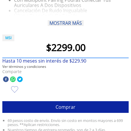
Auriculares A Dos Dispositivos
10
.
taylor swift
Cancelación De Ruido Inigualable
Última Tecnología De Sonido
27 Horas De Autonomía
MOSTRAR MÁS
La Skull-Iq Integrada Te Permite Customizar El
Sonido
Con Multipoint Pairing Podrás Conectar Tus
MSI
Auriculares A Dos Dispositivos
$
2299
.
00
Hasta
10
meses sin interés de
$
229
.
90
Ver términos y condiciones
Comparte
Comprar
69 pesos costo de envío. Envío sin costo en montos mayores a 699
pesos. **Aplican restricciones.
Nuestros tiempo de entrega promedio, son de 2 a 3 días.