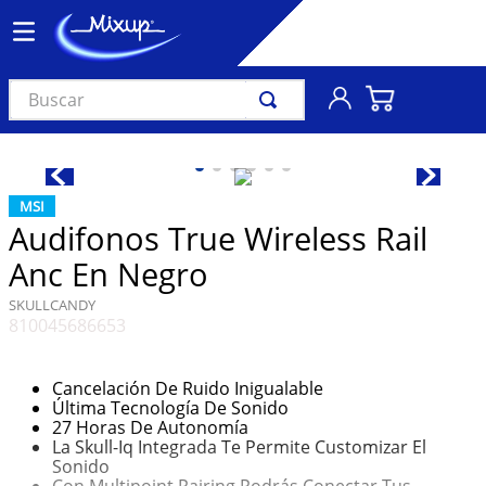
Buscar
TÉRMINOS MÁS BUSCADOS
1
.
vinil
MSI
2
.
k-pop
Audifonos True Wireless Rail
3
.
audífonos
Anc En Negro
4
.
madonna
SKULLCANDY
810045686653
5
.
ariana grande
6
.
importados
Cancelación De Ruido Inigualable
7
.
bts
Última Tecnología De Sonido
27 Horas De Autonomía
8
.
manga
La Skull-Iq Integrada Te Permite Customizar El
Sonido
9
.
bocinas
Con Multipoint Pairing Podrás Conectar Tus