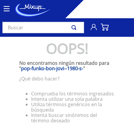
Buscar
TÉRMINOS MÁS BUSCADOS
OOPS!
1
.
vinil
2
.
k-pop
No encontramos ningún resultado para
3
.
audífonos
"
pop-funko-bon-jovi--1980-s-
"
4
.
madonna
¿Qué debo hacer?
5
.
ariana grande
Comprueba los términos ingresados
6
.
bts
Intenta utilizar una sola palabra
Utiliza términos genéricos en la
7
.
importados
búsqueda
Intenta buscar sinónimos del
8
.
manga
término deseado
9
.
taylor swift