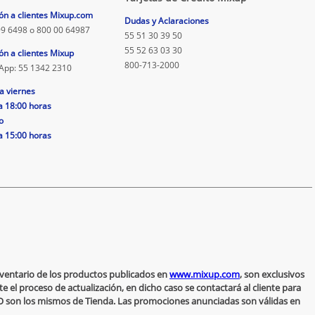
ón a clientes Mixup.com
Dudas y Aclaraciones
9 6498 o 800 00 64987
55 51 30 39 50
55 52 63 03 30
ón a clientes Mixup
800-713-2000
App: 55 1342 2310
a viernes
a 18:00 horas
o
a 15:00 horas
inventario de los productos publicados en
www.mixup.com
, son exclusivos
 el proceso de actualización, en dicho caso se contactará al cliente para
 NO son los mismos de Tienda. Las promociones anunciadas son válidas en