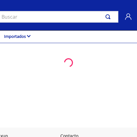
uscar
Importados
ixup
Contacto
.