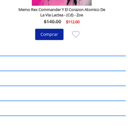
Memo Rex Commander Y El Corazon Atomico De
La Via Lactea - (Cd) - Zoe
$
140
.
00
$
112
.
00
Comprar