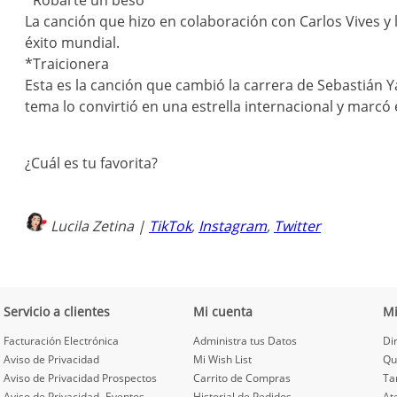
*Robarte un beso
La canción que hizo en colaboración con Carlos Vives y
éxito mundial.
*Traicionera
Esta es la canción que cambió la carrera de Sebastián 
tema lo convirtió en una estrella internacional y marcó
¿Cuál es tu favorita?
Lucila Zetina |
TikTok
,
Instagram
,
Twitter
Servicio a clientes
Mi cuenta
M
Facturación Electrónica
Administra tus Datos
Di
Aviso de Privacidad
Mi Wish List
Qu
Aviso de Privacidad Prospectos
Carrito de Compras
Ta
Aviso de Privacidad- Eventos
Historial de Pedidos
At