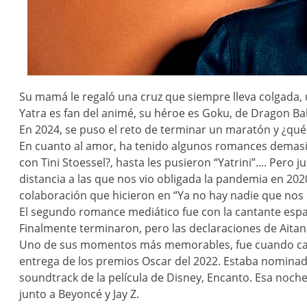
Su mamá le regaló una cruz que siempre lleva colgada, u
Yatra es fan del animé, su héroe es Goku, de Dragon Bal
En 2024, se puso el reto de terminar un maratón y ¿qué 
En cuanto al amor, ha tenido algunos romances demasia
con Tini Stoessel?, hasta les pusieron “Yatrini”.... Pero 
distancia a las que nos vio obligada la pandemia en 202
colaboración que hicieron en “Ya no hay nadie que nos 
El segundo romance mediático fue con la cantante esp
Finalmente terminaron, pero las declaraciones de Aita
Uno de sus momentos más memorables, fue cuando can
entrega de los premios Oscar del 2022. Estaba nominad
soundtrack de la película de Disney, Encanto. Esa noc
junto a Beyoncé y Jay Z.