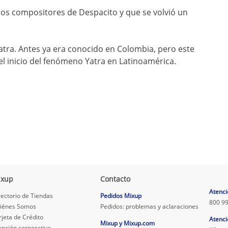
 los compositores de Despacito y que se volvió un
Yatra. Antes ya era conocido en Colombia, pero este
 el inicio del fenómeno Yatra en Latinoamérica.
ixup
Contacto
.
Atenci
rectorio de Tiendas
Pedidos Mixup
800 99
iénes Somos
Pedidos: problemas y aclaraciones
rjeta de Crédito
Atenci
Mixup y Mixup.com
ención corporativa