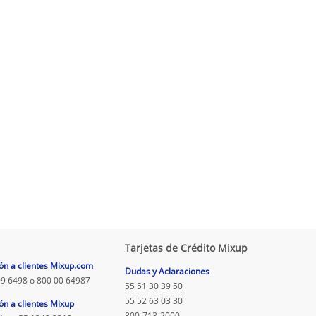
Tarjetas de Crédito Mixup
ón a clientes Mixup.com
Dudas y Aclaraciones
9 6498 o 800 00 64987
55 51 30 39 50
55 52 63 03 30
ón a clientes Mixup
800-713-2000