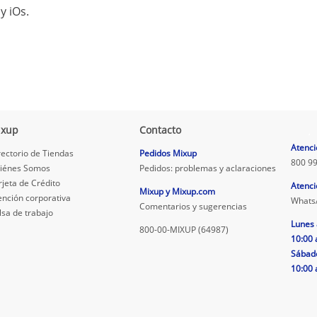
y iOs.
ixup
Contacto
.
Atenci
rectorio de Tiendas
Pedidos Mixup
800 99
iénes Somos
Pedidos: problemas y aclaraciones
rjeta de Crédito
Atenci
Mixup y Mixup.com
ención corporativa
Whats
Comentarios y sugerencias
lsa de trabajo
Lunes 
800-00-MIXUP (64987)
10:00 
Sábad
10:00 