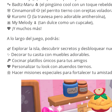
🐾 Badtz-Maru 🐧 (el pingüino cool con un toque rebelde
🌸 Cinnamoroll 🐶 (el perrito tierno con orejitas volador
💀 Kuromi 😏 (la traviesa pero adorable antiheroína),
🎀 My Melody 🌷 (tan dulce como un cupcake),
💖 ¡Y muchos más!
A lo largo del juego, podrás:
🌿 Explorar la isla, descubrir secretos y desbloquear nu
✨ Decorar tu casita con muebles adorables.
🍕 Cocinar platillos únicos para tus amigos
💖 Personalizar tu look con atuendos tiernos.
🌼 Hacer misiones especiales para fortalecer tu amistad