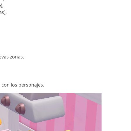
),
as),
evas zonas.
 con los personajes.