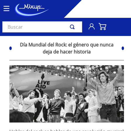
Buscar
TÉRMINOS MÁS BUSCADOS
Día Mundial del Rock: el género que nunca
1
.
vinil
deja de hacer historia
2
.
k-pop
3
.
audífonos
4
.
madonna
5
.
ariana grande
6
.
bts
7
.
manga
8
.
importados
9
.
bocinas