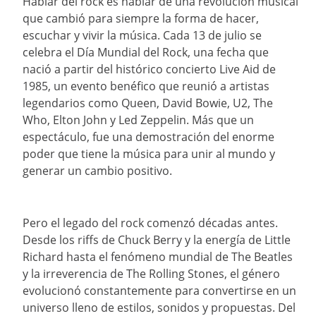
Hablar del rock es hablar de una revolución musical
que cambió para siempre la forma de hacer,
10
.
taylor swift
escuchar y vivir la música. Cada 13 de julio se
celebra el Día Mundial del Rock, una fecha que
nació a partir del histórico concierto Live Aid de
1985, un evento benéfico que reunió a artistas
legendarios como Queen, David Bowie, U2, The
Who, Elton John y Led Zeppelin. Más que un
espectáculo, fue una demostración del enorme
poder que tiene la música para unir al mundo y
generar un cambio positivo.
Pero el legado del rock comenzó décadas antes.
Desde los riffs de Chuck Berry y la energía de Little
Richard hasta el fenómeno mundial de The Beatles
y la irreverencia de The Rolling Stones, el género
evolucionó constantemente para convertirse en un
universo lleno de estilos, sonidos y propuestas. Del