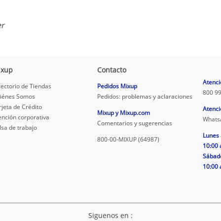
er
ixup
Contacto
.
Atenci
rectorio de Tiendas
Pedidos Mixup
800 99
iénes Somos
Pedidos: problemas y aclaraciones
rjeta de Crédito
Atenci
Mixup y Mixup.com
ención corporativa
Whats
Comentarios y sugerencias
lsa de trabajo
Lunes 
800-00-MIXUP (64987)
10:00 
Sábad
10:00 
Siguenos en :