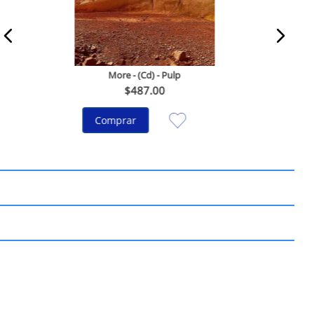
More - (Cd) - Pulp
$
487
.
00
Comprar