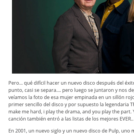
Pero... qué difícil hacer un nuevo disco después del éx
punto, casi se separa.... pero luego se juntaron y nos
veíamos la foto de esa mujer empinada en un sillón roj
primer sencillo del disco y por supuesto la legendaria 
make me hard, i play the drama, and you play the part. Y
canción también entró a las listas de los mejores EVER.
En 2001, un nuevo siglo y un nuevo disco de Pulp, uno