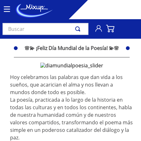
Buscar
TÉRMINOS MÁS BUSCADOS
🌸💫 ¡Feliz Día Mundial de la Poesía! 💫🌸
1
.
vinil
2
.
k-pop
3
.
audífonos
Hoy celebramos las palabras que dan vida a los
sueños, que acarician el alma y nos llevan a
4
.
madonna
mundos donde todo es posible.
5
.
ariana grande
La poesía, practicada a lo largo de la historia en
6
.
importados
todas las culturas y en todos los continentes, habla
de nuestra humanidad común y de nuestros
7
.
bts
valores compartidos, transformando el poema más
8
.
manga
simple en un poderoso catalizador del diálogo y la
paz.
9
.
bocinas