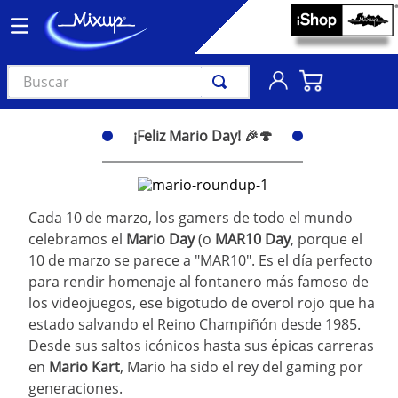
Buscar
TÉRMINOS MÁS BUSCADOS
¡Feliz Mario Day! 🎉🍄
1
.
vinil
2
.
k-pop
3
.
audífonos
Cada 10 de marzo, los gamers de todo el mundo
celebramos el
4
.
madonna
Mario Day
(o
MAR10 Day
, porque el
10 de marzo se parece a "MAR10". Es el día perfecto
5
.
ariana grande
para rendir homenaje al fontanero más famoso de
6
.
importados
los videojuegos, ese bigotudo de overol rojo que ha
estado salvando el Reino Champiñón desde 1985.
7
.
bts
Desde sus saltos icónicos hasta sus épicas carreras
8
.
manga
en
Mario Kart
, Mario ha sido el rey del gaming por
generaciones.
9
.
bocinas