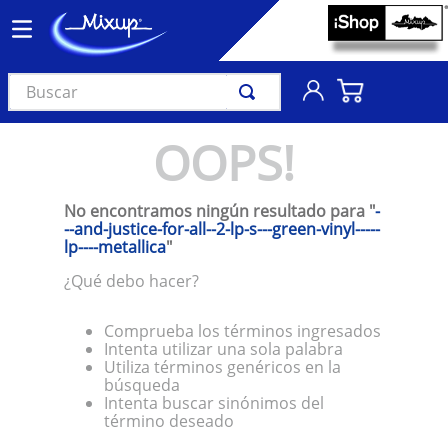
Buscar
TÉRMINOS MÁS BUSCADOS
OOPS!
1
.
vinil
2
.
k-pop
No encontramos ningún resultado para "
-
3
.
audífonos
--and-justice-for-all--2-lp-s---green-vinyl-----
lp----metallica
"
4
.
madonna
¿Qué debo hacer?
5
.
ariana grande
6
.
bts
Comprueba los términos ingresados
Intenta utilizar una sola palabra
7
.
manga
Utiliza términos genéricos en la
búsqueda
8
.
importados
Intenta buscar sinónimos del
término deseado
9
.
bocinas