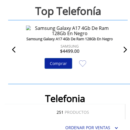
Top Telefonía
10
.
taylor swift
#1
Samsung Galaxy A17 4Gb De Ram 128Gb En Negro
SAMSUNG
$
4499
.
00
Comprar
Telefonia
251
PRODUCTOS
ORDENAR POR
VENTAS