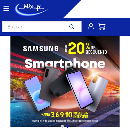
Buscar
TÉRMINOS MÁS BUSCADOS
1
.
vinil
2
.
k-pop
3
.
audífonos
4
.
madonna
5
.
ariana grande
6
.
importados
7
.
bts
8
.
manga
9
.
bocinas