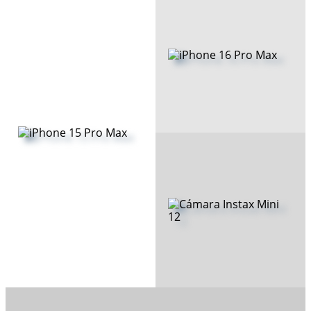
10
.
taylor swift
iPhone 16 Pro Max
Cámara Instax Mini
iPhone 15 Pro Max
12