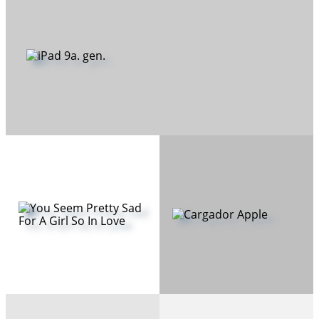
iPad 9a. gen.
You Seem Pretty
Sad For A Girl So In
Cargador Apple
Love