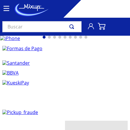
Buscar
TÉRMINOS MÁS BUSCADOS
1
.
vinil
2
.
k-pop
3
.
audífonos
4
.
madonna
5
.
ariana grande
6
.
importados
7
.
bts
8
.
manga
9
.
bocinas