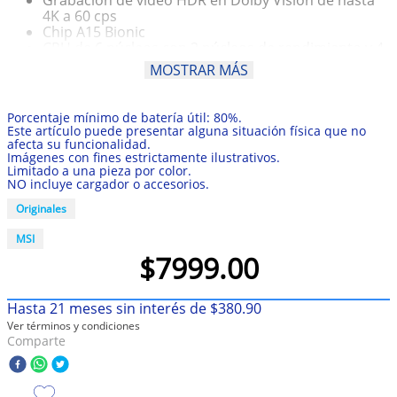
4K a 60 cps
10
.
taylor swift
Chip A15 Bionic
CPU de 6 núcleos con 2 núcleos de rendimiento y 4
de eficiencia
MOSTRAR MÁS
GPU de 4 núcleos
Neural Engine de 16 núcleos
Frente de Ceramic Shield
Porcentaje mínimo de batería útil: 80%.
Diseño de aluminio con parte posterior de vidrio
Este artículo puede presentar alguna situación física que no
Resistencia al agua IP68
afecta su funcionalidad.
Imágenes con fines estrictamente ilustrativos.
Limitado a una pieza por color.
NO incluye cargador o accesorios.
Originales
MSI
$
7999
.
00
Hasta
21
meses sin interés de
$
380
.
90
Ver términos y condiciones
Comparte