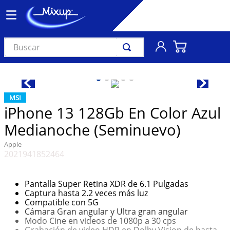
Buscar
TÉRMINOS MÁS BUSCADOS
1
.
vinil
MSI
2
.
k-pop
iPhone 13 128Gb En Color Azul
3
.
audífonos
Medianoche (Seminuevo)
4
.
madonna
Apple
2021941852464
5
.
ariana grande
6
.
importados
Pantalla Super Retina XDR de 6.1 Pulgadas
7
.
bts
Captura hasta 2.2 veces más luz
Compatible con 5G
8
.
manga
Cámara Gran angular y Ultra gran angular
Modo Cine en videos de 1080p a 30 cps
9
.
bocinas
Grabación de video HDR en Dolby Vision de hasta