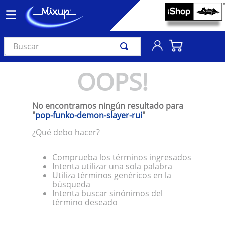
Buscar
TÉRMINOS MÁS BUSCADOS
OOPS!
1
.
vinil
2
.
k-pop
No encontramos ningún resultado para
3
.
audífonos
"
pop-funko-demon-slayer-rui
"
4
.
madonna
¿Qué debo hacer?
5
.
ariana grande
Comprueba los términos ingresados
6
.
importados
Intenta utilizar una sola palabra
Utiliza términos genéricos en la
7
.
bts
búsqueda
Intenta buscar sinónimos del
8
.
manga
término deseado
9
.
bocinas