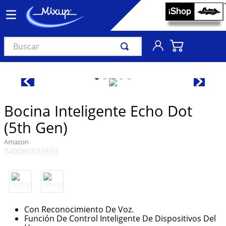
Buscar
TÉRMINOS MÁS BUSCADOS
1
.
vinil
2
.
k-pop
Bocina Inteligente Echo Dot
3
.
audífonos
(5th Gen)
4
.
madonna
Amazon
840080503653
5
.
ariana grande
6
.
bts
7
.
importados
8
.
manga
Con Reconocimiento De Voz.
Función De Control Inteligente De Dispositivos Del
9
.
taylor swift