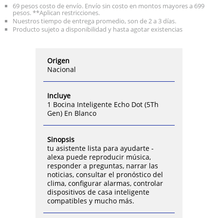
69 pesos costo de envío. Envío sin costo en montos mayores a 699
pesos. **Aplican restricciones.
Nuestros tiempo de entrega promedio, son de 2 a 3 días.
Producto sujeto a disponibilidad y hasta agotar existencias
Origen
Nacional
Incluye
1 Bocina Inteligente Echo Dot (5Th
Gen) En Blanco
Sinopsis
tu asistente lista para ayudarte -
alexa puede reproducir música,
responder a preguntas, narrar las
noticias, consultar el pronóstico del
clima, configurar alarmas, controlar
dispositivos de casa inteligente
compatibles y mucho más.