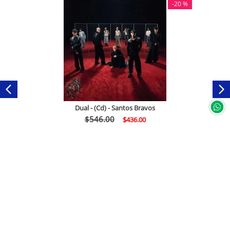
-
20 %
Dual - (Cd) - Santos Bravos
$
546
.
00
$
436
.
00
Comprar