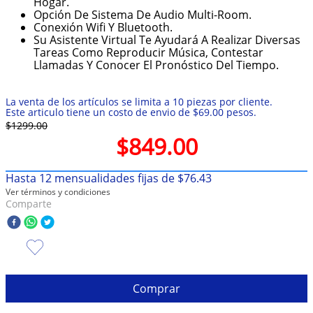
Hogar.
Opción De Sistema De Audio Multi-Room.
10
.
olivia rodrigo
Conexión Wifi Y Bluetooth.
Su Asistente Virtual Te Ayudará A Realizar Diversas
Tareas Como Reproducir Música, Contestar
Llamadas Y Conocer El Pronóstico Del Tiempo.
La venta de los artículos se limita a 10 piezas por cliente.
Este articulo tiene un costo de envio de $69.00 pesos.
$
1299
.
00
$
849
.
00
Hasta
12
mensualidades fijas de
$
76
.
43
Ver términos y condiciones
Comparte
Comprar