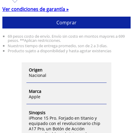
mantenlo presionado para que haga su magia.
CONEXIONES MUY PRO — El nuevo conector USB-C
Ver condiciones de garantía »
te permite cargar tu Mac o iPad con el mismo cable
que usas para cargar el iPhone 15 Pro. Con USB 3,
las velocidades de transferencia pisan el acelerador
Comprar
a fondo.4 Y con la conexión Wi Fi 6E, podrás
descargar archivos hasta el doble de rápido.
69 pesos costo de envío. Envío sin costo en montos mayores a 699
FUNCIONALIDADES ESENCIALES DE SEGURIDAD—
pesos. **Aplican restricciones.
Con Detección de Choques, el iPhone puede
Nuestros tiempo de entrega promedio, son de 2 a 3 días.
identificar si sufres un accidente de auto grave y
Producto sujeto a disponibilidad y hasta agotar existencias
pedir ayuda cuando tú no puedes.
INNOVACIONES QUE MARCAN LA DIFERENCIA — El
iPhone cuenta con tecnologías de privacidad que te
ayudan a mantener el control de tus datos. Está
Origen
fabricado con más materiales reciclados para
Nacional
reducir su impacto medioambiental. Y viene con
funcionalidades integradas que lo hacen accesible
para todo el mundo.
Marca
Apple
Sinopsis
iPhone 15 Pro. Forjado en titanio y
equipado con el revolucionario chip
A17 Pro, un Botón de Acción