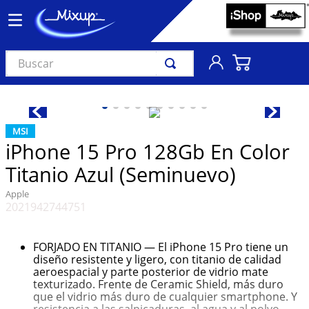
Buscar
TÉRMINOS MÁS BUSCADOS
1
.
vinil
MSI
2
.
k-pop
iPhone 15 Pro 128Gb En Color
3
.
audífonos
Titanio Azul (Seminuevo)
4
.
madonna
Apple
2021942744751
5
.
ariana grande
6
.
bts
FORJADO EN TITANIO — El iPhone 15 Pro tiene un
7
.
importados
diseño resistente y ligero, con titanio de calidad
aeroespacial y parte posterior de vidrio mate
8
.
manga
texturizado. Frente de Ceramic Shield, más duro
que el vidrio más duro de cualquier smartphone. Y
9
.
taylor swift
resistencia a las salpicaduras, al agua y al polvo.