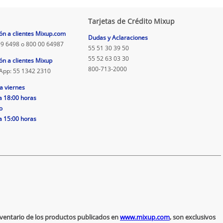
Tarjetas de Crédito Mixup
ón a clientes Mixup.com
Dudas y Aclaraciones
9 6498 o 800 00 64987
55 51 30 39 50
55 52 63 03 30
ón a clientes Mixup
800-713-2000
App: 55 1342 2310
a viernes
a 18:00 horas
o
a 15:00 horas
inventario de los productos publicados en
www.mixup.com
, son exclusivos