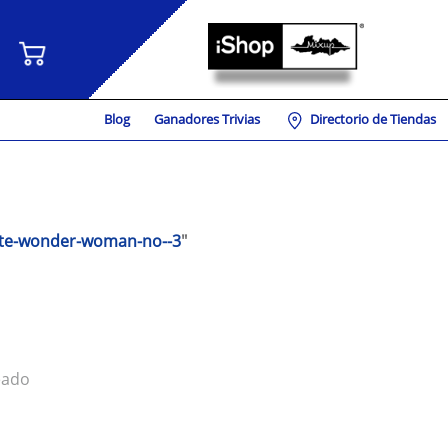
Blog
Ganadores Trivias
Directorio de Tiendas
te-wonder-woman-no--3
"
eado