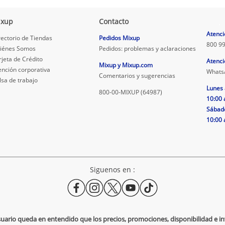
ixup
Contacto
.
Atenci
rectorio de Tiendas
Pedidos Mixup
800 99
iénes Somos
Pedidos: problemas y aclaraciones
rjeta de Crédito
Atenci
Mixup y Mixup.com
ención corporativa
Whats
Comentarios y sugerencias
lsa de trabajo
Lunes 
800-00-MIXUP (64987)
10:00 
Sábad
10:00 
Siguenos en :
usuario queda en entendido que los precios, promociones, disponibilidad e 