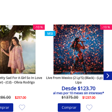
-
10 %
-
10 %
MSI
ty Sad For A Girl So In Love
Live From Mexico (2 Lp'S) (Black) - (Lp) - Dua
r) - (Cd) - Olivia Rodrigo
Lipa
Desde
$
123
.
70
al mes por
10
meses sin intereses*
286
.
00
$
1375
.
00
$
257
.
00
$
1237
.
00
mprar
Comprar