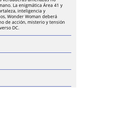
mano. La enigmática Área 41 y
taleza, inteligencia y
rados, Wonder Woman deberá
no de acción, misterio y tensión
iverso DC.