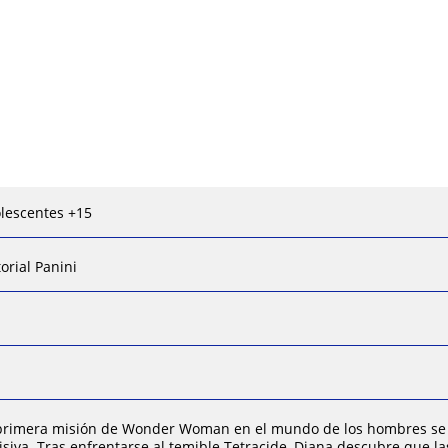
lescentes +15
torial Panini
primera misión de Wonder Woman en el mundo de los hombres se 
isiva. Tras enfrentarse al temible Tetracide, Diana descubre que 