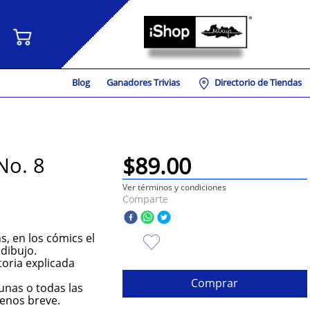
Blog
Ganadores Trivias
Directorio de Tiendas
$
89
.
00
No. 8
Ver términos y condiciones
Comparte
s, en los cómics el
 dibujo.
toria explicada
Comprar
unas o todas las
enos breve.