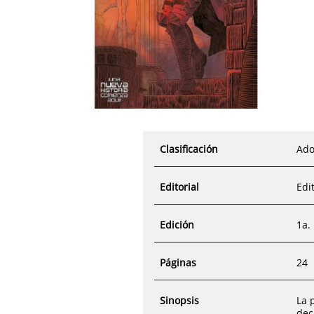
Clasificación
Ado
Editorial
Edi
Edición
1a.
Páginas
24
Sinopsis
La 
dec