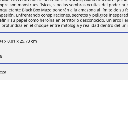
mpre son monstruos físicos, sino las sombras ocultas del poder hu
inquietante Black Box Maze pondrán a la amazona al límite de su for
pasión. Enfrentando conspiraciones, secretos y peligros inespe
efinir su papel como heroína en territorio desconocido. Un arco lle
 profundiza en el choque entre mitología y realidad dentro del un
84 x 0.81 x 25.73 cm
6
ieza