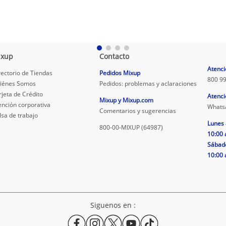
ixup
Contacto
.
Atenci
rectorio de Tiendas
Pedidos Mixup
800 99
iénes Somos
Pedidos: problemas y aclaraciones
rjeta de Crédito
Atenci
Mixup y Mixup.com
ención corporativa
Whats
Comentarios y sugerencias
lsa de trabajo
Lunes 
800-00-MIXUP (64987)
10:00 
Sábad
10:00 
Siguenos en :