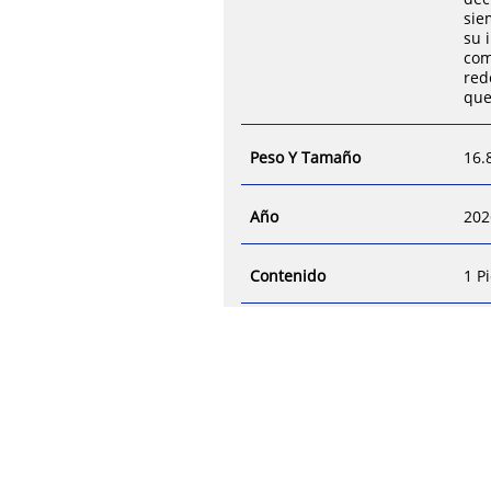
sie
su 
com
red
que
Peso Y Tamaño
16.
Año
202
Contenido
1 P