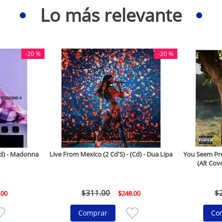
Lo más relevante
-
20 %
-
20 %
(Cd) - Madonna
Live From Mexico (2 Cd'S) - (Cd) - Dua Lipa
You Seem Pret
(Alt Cove
$
311
.
00
$
.
00
$
248
.
00
Comprar
Co