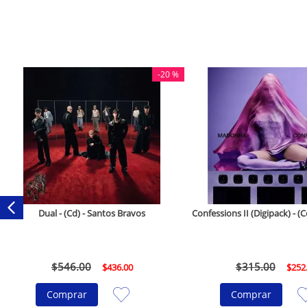
-
20 %
Dual - (Cd) - Santos Bravos
Confessions II (Digipack) - 
$
546
.
00
$
315
.
00
$
436
.
00
$
252
Comprar
Comprar