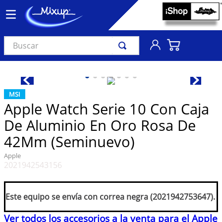
Buscar
TÉRMINOS MÁS BUSCADOS
1
.
vinil
MSI
2
.
k-pop
Apple Watch Serie 10 Con Caja
3
.
audífonos
De Aluminio En Oro Rosa De
4
.
madonna
42Mm (Seminuevo)
5
.
ariana grande
Apple
2021942543156
6
.
bts
7
.
importados
Este equipo se envía con correa negra (2021942753647).
8
.
manga
Ver todos los accesorios a la venta para el Apple
9
.
taylor swift