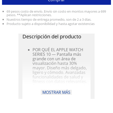
69 pesos costo de envío. Envío sin costo en montos mayores a 699
pesos. **Aplican restricciones.
Nuestros tiempo de entrega promedio, son de 2 a 3 días.
Producto sujeto a disponibilidad y hasta agotar existencias
Descripción del producto
POR QUÉ EL APPLE WATCH
SERIES 10 — Pantalla más
grande con un área de
visualización hasta 30%
mayor. Diseño más delgado,
ligero y cómodo. Avanzadas
funcionalidades de salud y
fitness con datos relevantes.
Funcionalidades de seguridad
para pedir ayuda cuando más
MOSTRAR MÁS
la necesites. Una carga más
rápida que te da 80% de
batería en aproximadamente
30 minutos.