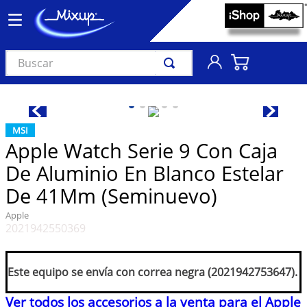
Buscar
TÉRMINOS MÁS BUSCADOS
1
.
vinil
MSI
2
.
k-pop
Apple Watch Serie 9 Con Caja
3
.
audífonos
De Aluminio En Blanco Estelar
4
.
madonna
De 41Mm (Seminuevo)
5
.
ariana grande
Apple
2021942550369
6
.
bts
7
.
importados
Este equipo se envía con correa negra (2021942753647).
8
.
manga
Ver todos los accesorios a la venta para el Apple
9
.
bocinas