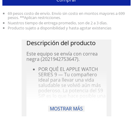
69 pesos costo de envío. Envío sin costo en montos mayores a 699
pesos. **Aplican restricciones.
Nuestros tiempo de entrega promedio, son de 2 a 3 días.
Producto sujeto a disponibilidad y hasta agotar existencias
Descripción del producto
Este equipo se envía con correa
negra (2021942753647).
POR QUÉ EL APPLE WATCH
SERIES 9 — Tu compañero
ideal para llevar una vida
saludable se volvió aún más
poderoso. La potencia del S9
SiP es lo que hace posible una
pantalla superbrillante y una
forma nueva y mágica de
MOSTRAR MÁS
interactuar rápida y
fácilmente con tu Apple Watch
sin siquiera tocarlo.Las
avanzadas funcionalidades de