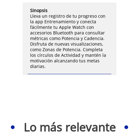
actividad, salud y seguridad
ofrecen información relevante
Sinopsis
y piden ayuda por ti cuando
Lleva un registro de tu progreso con
más la necesitas. Y con las
la app Entrenamiento y conecta
apps rediseñadas de
fácilmente tu Apple Watch con
watchOS, tienes más
accesorios Bluetooth para consultar
información de un vistazo.
métricas como Potencia y Cadencia.
NEUTRO EN CARBONO —
Disfruta de nuevas visualizaciones,
Combina un Apple Watch
como Zonas de Potencia. Completa
Series 9 con caja de aluminio
los círculos de Actividad y mantén la
con una correa loop deportiva
motivación alcanzando tus metas
blanco estelar, color
diarias.
medianoche, azul invierno o
rosa claro para crear una
combinación neutra en
carbono.
AVANZADAS
FUNCIONALIDADES DE SALUD
— Monitorea tu nivel de
oxígeno en sangre, hazte un
electrocardiograma a
cualquier hora y recibe
Lo más relevante
notificaciones si tienes un
ritmo cardiaco irregular.
Descubre cuánto tiempo