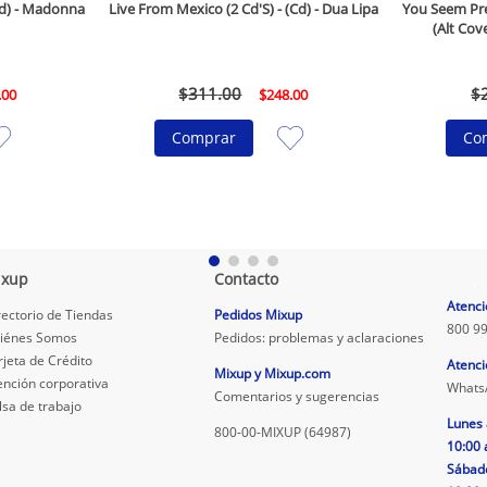
(Cd) - Madonna
Live From Mexico (2 Cd'S) - (Cd) - Dua Lipa
You Seem Pret
(Alt Cove
$
311
.
00
$
.
00
$
248
.
00
Comprar
Co
ixup
Contacto
.
Atenci
rectorio de Tiendas
Pedidos Mixup
800 99
iénes Somos
Pedidos: problemas y aclaraciones
rjeta de Crédito
Atenci
Mixup y Mixup.com
ención corporativa
Whats
Comentarios y sugerencias
lsa de trabajo
Lunes 
800-00-MIXUP (64987)
10:00 
Sábad