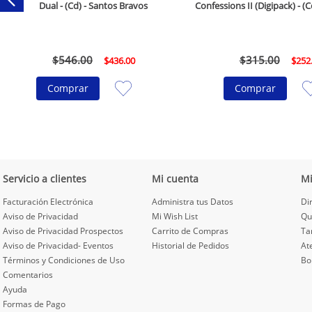
Dual - (Cd) - Santos Bravos
Confessions II (Digipack) - 
$
546
.
00
$
315
.
00
$
436
.
00
$
252
Comprar
Comprar
Servicio a clientes
Mi cuenta
M
Facturación Electrónica
Administra tus Datos
Di
Aviso de Privacidad
Mi Wish List
Qu
Aviso de Privacidad Prospectos
Carrito de Compras
Ta
Aviso de Privacidad- Eventos
Historial de Pedidos
At
Términos y Condiciones de Uso
Bo
Comentarios
Ayuda
Formas de Pago