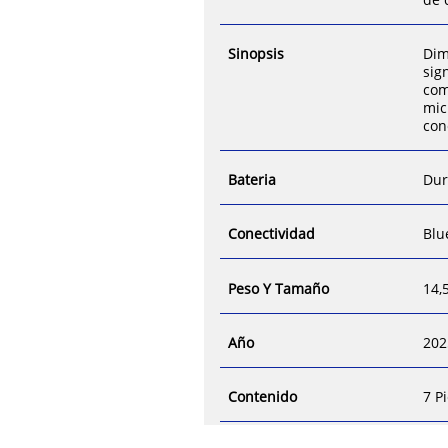
Sinopsis
Dim
sig
com
mic
con
Bateria
Dur
Conectividad
Blu
Peso Y Tamaño
14,
Año
202
Contenido
7 P