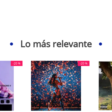
Lo más relevante
-
20 %
-
20 %