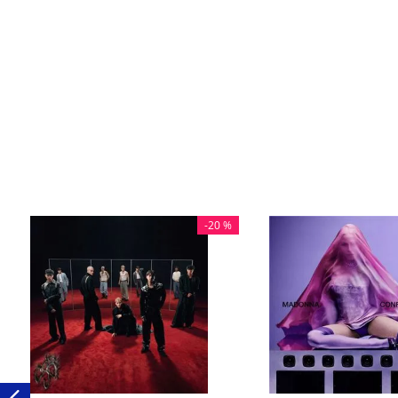
-
20 %