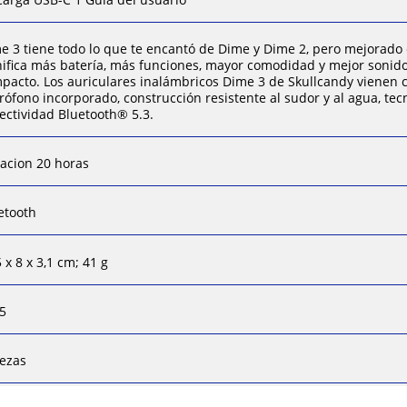
e 3 tiene todo lo que te encantó de Dime y Dime 2, pero mejorado e
nifica más batería, más funciones, mayor comodidad y mejor sonid
pacto. Los auriculares inalámbricos Dime 3 de Skullcandy vienen co
rófono incorporado, construcción resistente al sudor y al agua, tec
ectividad Bluetooth® 5.3.
acion 20 horas
etooth
5 x 8 x 3,1 cm; 41 g
5
iezas