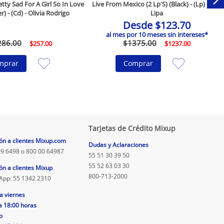
ty Sad For A Girl So In Love
Live From Mexico (2 Lp'S) (Black) - (Lp) - Dua
r) - (Cd) - Olivia Rodrigo
Lipa
Desde
$
123
.
70
al mes por
10
meses sin intereses*
286
.
00
$
1375
.
00
$
257
.
00
$
1237
.
00
mprar
Comprar
Tarjetas de Crédito Mixup
ón a clientes Mixup.com
Dudas y Aclaraciones
9 6498 o 800 00 64987
55 51 30 39 50
55 52 63 03 30
ón a clientes Mixup
800-713-2000
App: 55 1342 2310
a viernes
a 18:00 horas
o