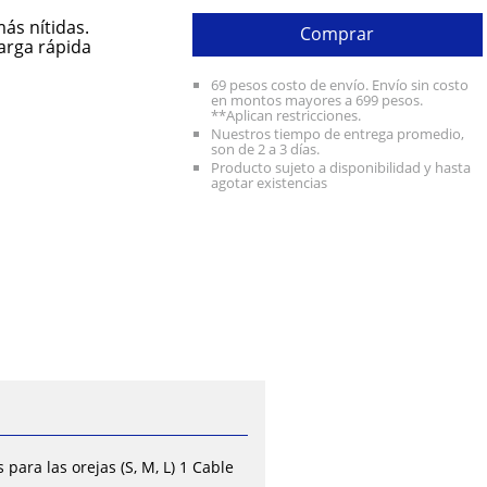
ás nítidas.
Comprar
carga rápida
69 pesos costo de envío. Envío sin costo
en montos mayores a 699 pesos.
**Aplican restricciones.
Nuestros tiempo de entrega promedio,
son de 2 a 3 días.
Producto sujeto a disponibilidad y hasta
agotar existencias
ara las orejas (S, M, L) 1 Cable