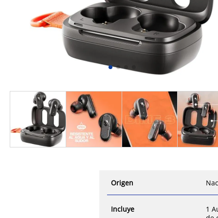
Origen
Nac
Incluye
1 A
de 