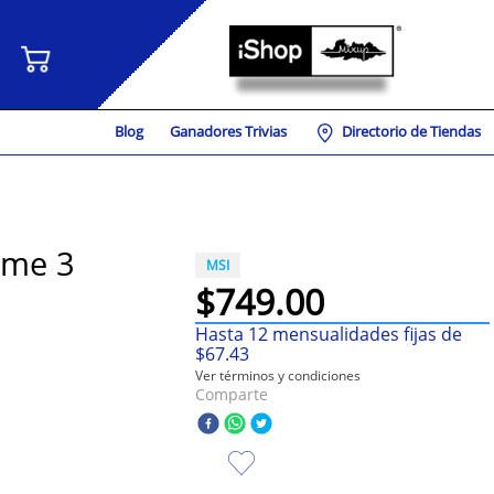
Blog
Ganadores Trivias
Directorio de Tiendas
ime 3
MSI
$
749
.
00
Hasta
12
mensualidades fijas de
$
67
.
43
Ver términos y condiciones
Comparte