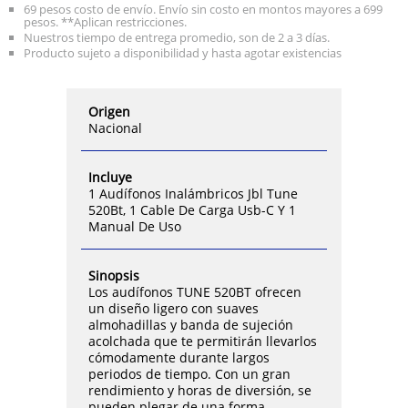
69 pesos costo de envío. Envío sin costo en montos mayores a 699
pesos. **Aplican restricciones.
Nuestros tiempo de entrega promedio, son de 2 a 3 días.
Producto sujeto a disponibilidad y hasta agotar existencias
Origen
Nacional
Incluye
1 Audífonos Inalámbricos Jbl Tune
520Bt, 1 Cable De Carga Usb-C Y 1
Manual De Uso
Sinopsis
Los audífonos TUNE 520BT ofrecen
un diseño ligero con suaves
almohadillas y banda de sujeción
acolchada que te permitirán llevarlos
cómodamente durante largos
periodos de tiempo. Con un gran
rendimiento y horas de diversión, se
pueden plegar de una forma