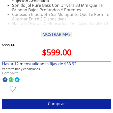
Sujeción Acolchada.
Sonido Jbl Pure Bass Con Drivers 33 Mm Que Te
10
.
taylor swift
Brindan Bajos Profundos Y Potentes.
Conexión Bluetooth 5.3 Multipunto Que Te Permite
Alternar Entre 2 Dispositivos.
Hasta 57 Horas De Reproducción. Carga Total En 2
Horas.
Con Los Controles Por Botón Y El Micrófono
MOSTRAR MÁS
Gestiona Tu Música, Llamadas Y Activa El Asistente
De Voz.
$
999
.
00
$
599
.
00
Hasta
12
mensualidades fijas de
$
53
.
92
Ver términos y condiciones
Comparte
Comprar