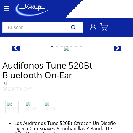
Buscar
TÉRMINOS MÁS BUSCADOS
1
.
vinil
2
.
k-pop
Audifonos Tune 520Bt
3
.
audífonos
Bluetooth On-Ear
4
.
madonna
JBL
50036394949
5
.
ariana grande
6
.
importados
7
.
bts
8
.
manga
Los Audífonos Tune 520Bt Ofrecen Un Diseño
Ligero Con Suaves Almohadillas Y Banda De
9
.
bocinas