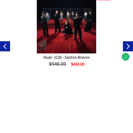
Dual - (Cd) - Santos Bravos
$
546
.
00
$
436
.
00
Comprar