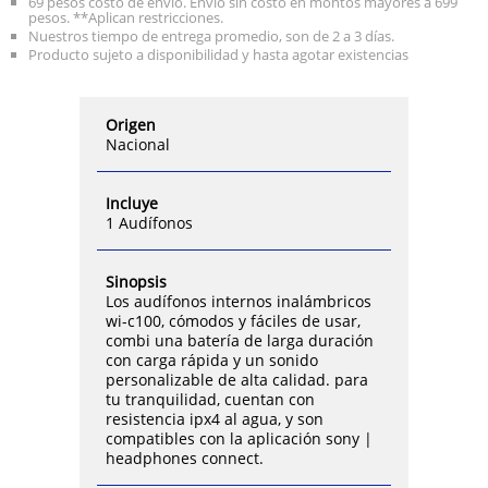
69 pesos costo de envío. Envío sin costo en montos mayores a 699
pesos. **Aplican restricciones.
Nuestros tiempo de entrega promedio, son de 2 a 3 días.
Producto sujeto a disponibilidad y hasta agotar existencias
Origen
Nacional
Incluye
1 Audífonos
Sinopsis
Los audífonos internos inalámbricos
wi-c100, cómodos y fáciles de usar,
combi una batería de larga duración
con carga rápida y un sonido
personalizable de alta calidad. para
tu tranquilidad, cuentan con
resistencia ipx4 al agua, y son
compatibles con la aplicación sony |
headphones connect.