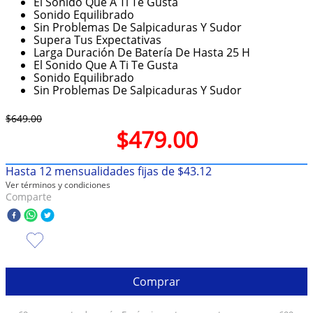
El Sonido Que A Ti Te Gusta
Sonido Equilibrado
10
.
taylor swift
Sin Problemas De Salpicaduras Y Sudor
Supera Tus Expectativas
Larga Duración De Batería De Hasta 25 H
El Sonido Que A Ti Te Gusta
Sonido Equilibrado
Sin Problemas De Salpicaduras Y Sudor
$
649
.
00
$
479
.
00
Hasta
12
mensualidades fijas de
$
43
.
12
Ver términos y condiciones
Comparte
Comprar