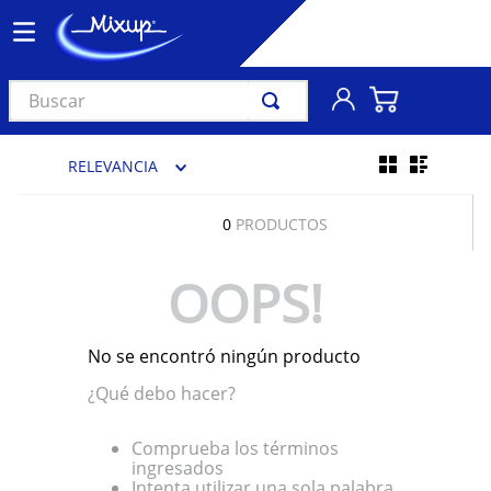
Buscar
TÉRMINOS MÁS BUSCADOS
RELEVANCIA
1
.
vinil
2
.
k-pop
0
PRODUCTOS
3
.
audífonos
OOPS!
4
.
madonna
5
.
ariana grande
No se encontró ningún producto
6
.
bts
¿Qué debo hacer?
7
.
importados
8
.
manga
Comprueba los términos
ingresados
9
.
taylor swift
Intenta utilizar una sola palabra