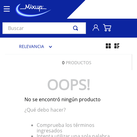
Buscar
TÉRMINOS MÁS BUSCADOS
RELEVANCIA
1
.
vinil
2
.
k-pop
0
PRODUCTOS
3
.
audífonos
OOPS!
4
.
madonna
5
.
ariana grande
No se encontró ningún producto
6
.
importados
¿Qué debo hacer?
7
.
bts
8
.
manga
Comprueba los términos
ingresados
9
.
bocinas
Intenta utilizar una sola palabra