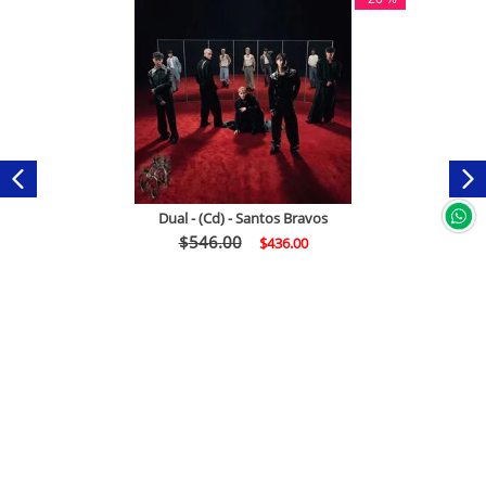
Dual - (Cd) - Santos Bravos
$
546
.
00
$
436
.
00
Comprar