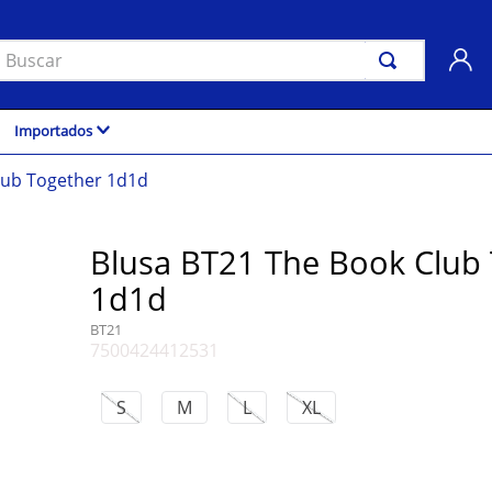
uscar
Importados
lub Together 1d1d
Blusa BT21 The Book Club
1d1d
BT21
7500424412531
S
M
L
XL