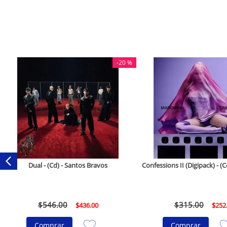
-
20 %
Dual - (Cd) - Santos Bravos
Confessions II (Digipack) - 
$
546
.
00
$
315
.
00
$
436
.
00
$
252
Comprar
Comprar