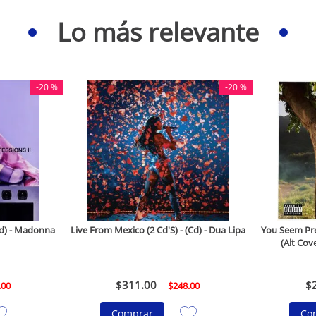
Lo más relevante
-
20 %
-
20 %
(Cd) - Madonna
Live From Mexico (2 Cd'S) - (Cd) - Dua Lipa
You Seem Pret
(Alt Cove
$
311
.
00
$
.
00
$
248
.
00
Comprar
Co