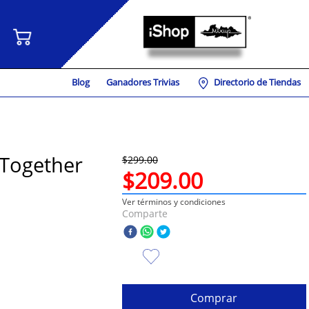
Blog
Ganadores Trivias
Directorio de Tiendas
 Together
$
299
.
00
$
209
.
00
Ver términos y condiciones
Comparte
Comprar