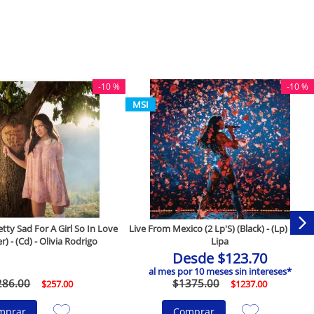
-
10 %
-
10 %
MSI
ty Sad For A Girl So In Love
Live From Mexico (2 Lp'S) (Black) - (Lp) - Dua
r) - (Cd) - Olivia Rodrigo
Lipa
Desde
$
123
.
70
al mes por
10
meses sin intereses*
286
.
00
$
1375
.
00
$
257
.
00
$
1237
.
00
mprar
Comprar