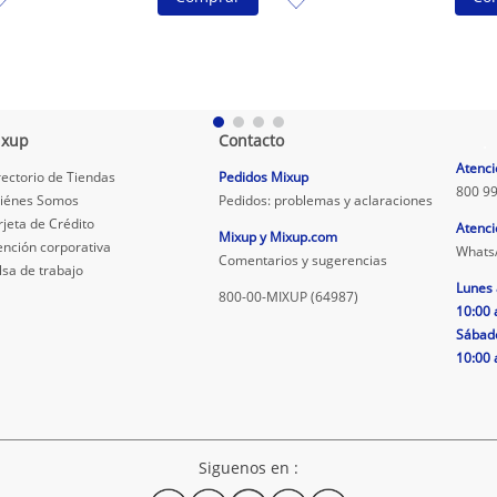
ixup
Contacto
.
Atenci
rectorio de Tiendas
Pedidos Mixup
800 99
iénes Somos
Pedidos: problemas y aclaraciones
rjeta de Crédito
Atenci
Mixup y Mixup.com
ención corporativa
Whats
Comentarios y sugerencias
lsa de trabajo
Lunes 
800-00-MIXUP (64987)
10:00 
Sábad
10:00 
Siguenos en :