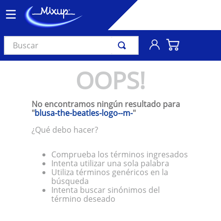
Buscar
TÉRMINOS MÁS BUSCADOS
OOPS!
1
.
vinil
2
.
k-pop
No encontramos ningún resultado para
3
.
audífonos
"
blusa-the-beatles-logo--m-
"
4
.
madonna
¿Qué debo hacer?
5
.
ariana grande
Comprueba los términos ingresados
6
.
bts
Intenta utilizar una sola palabra
Utiliza términos genéricos en la
7
.
manga
búsqueda
Intenta buscar sinónimos del
8
.
importados
término deseado
9
.
bocinas