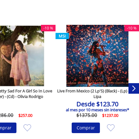
-
10 %
-
10 %
MSI
ty Sad For A Girl So In Love
Live From Mexico (2 Lp'S) (Black) - (Lp) - Dua
r) - (Cd) - Olivia Rodrigo
Lipa
Desde
$
123
.
70
al mes por
10
meses sin intereses*
286
.
00
$
1375
.
00
$
257
.
00
$
1237
.
00
mprar
Comprar