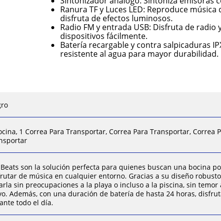
Sintonizador análogo: Sintoniza emisoras co
Ranura TF y Luces LED: Reproduce música d
disfruta de efectos luminosos.
Radio FM y entrada USB: Disfruta de radio 
dispositivos fácilmente.
Batería recargable y contra salpicaduras IP
resistente al agua para mayor durabilidad.
gro
ocina, 1 Correa Para Transportar, Correa Para Transportar, Correa 
nsportar
 Beats son la solución perfecta para quienes buscan una bocina port
frutar de música en cualquier entorno. Gracias a su diseño robusto
varla sin preocupaciones a la playa o incluso a la piscina, sin temor
vo. Además, con una duración de batería de hasta 24 horas, disfrut
ante todo el día.