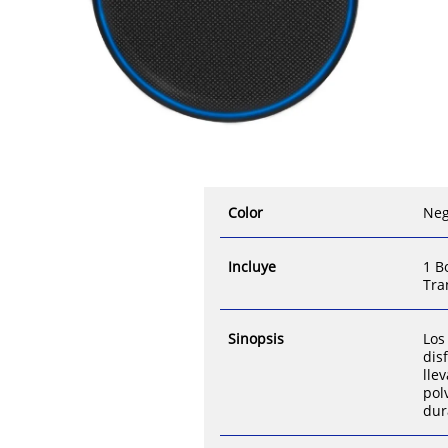
Color
Ne
Incluye
1 B
Tra
Sinopsis
Los
dis
lle
pol
dur