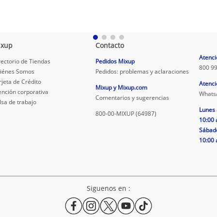
ixup
Contacto
.
Atenci
rectorio de Tiendas
Pedidos Mixup
800 99
iénes Somos
Pedidos: problemas y aclaraciones
rjeta de Crédito
Atenci
Mixup y Mixup.com
ención corporativa
Whats
Comentarios y sugerencias
lsa de trabajo
Lunes 
800-00-MIXUP (64987)
10:00 
Sábad
10:00 
Siguenos en :