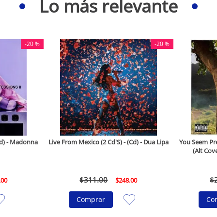
Lo más relevante
-
20 %
-
20 %
(Cd) - Madonna
Live From Mexico (2 Cd'S) - (Cd) - Dua Lipa
You Seem Pret
(Alt Cove
$
311
.
00
$
.
00
$
248
.
00
Comprar
Co