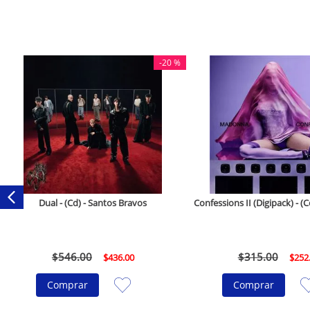
-
20 %
Dual - (Cd) - Santos Bravos
Confessions II (Digipack) - 
$
546
.
00
$
315
.
00
$
436
.
00
$
252
Comprar
Comprar