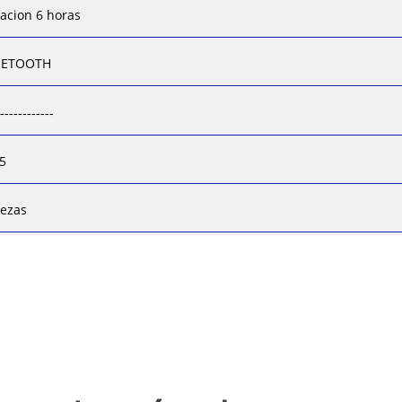
acion 6 horas
UETOOTH
-------------
5
iezas