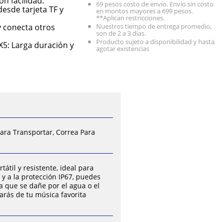
n facilidad.
69 pesos costo de envío. Envío sin costo
esde tarjeta TF y
en montos mayores a 699 pesos.
**Aplican restricciones.
y conecta otros
Nuestros tiempo de entrega promedio,
son de 2 a 3 días.
Producto sujeto a disponibilidad y hasta
X5: Larga duración y
agotar existencias
Para Transportar, Correa Para
átil y resistente, ideal para
 y a la protección IP67, puedes
 a que se dañe por el agua o el
arás de tu música favorita