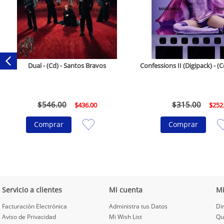
Dual - (Cd) - Santos Bravos
Confessions II (Digipack) - 
$
546
.
00
$
315
.
00
$
436
.
00
$
252
Comprar
Comprar
Servicio a clientes
Mi cuenta
M
Facturación Electrónica
Administra tus Datos
Di
Aviso de Privacidad
Mi Wish List
Qu