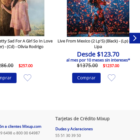
ty Sad For A Girl So In Love
Live From Mexico (2 Lp'S) (Black) - (Lp) - Dua
r) - (Cd) - Olivia Rodrigo
Lipa
Desde
$
123
.
70
al mes por
10
meses sin intereses*
286
.
00
$
1375
.
00
$
257
.
00
$
1237
.
00
mprar
Comprar
Tarjetas de Crédito Mixup
ón a clientes Mixup.com
Dudas y Aclaraciones
9 6498 o 800 00 64987
55 51 30 39 50