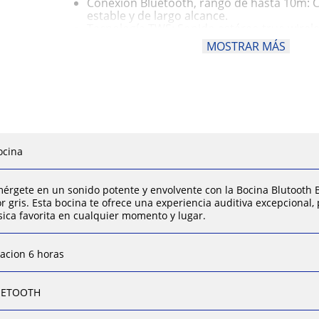
Conexión Bluetooth, rango de hasta 10m: 
estable y de largo alcance.
Tecnología TWS: Sonido estéreo true wirel
calidad.
MOSTRAR MÁS
EQ (Ecualizador): Ajusta el sonido a tu gust
Iluminación LED: Efectos de luz para un t
dinámico.
Puertos USB, tarjeta TF (Micro SD) y entrad
Diversas opciones de conexión y reproducc
Radio FM y batería recargable: Disfruta de 
recarga fácilmente con el cable USB incluid
ocina
érgete en un sonido potente y envolvente con la Bocina Blutooth
or gris. Esta bocina te ofrece una experiencia auditiva excepcional,
ica favorita en cualquier momento y lugar.
acion 6 horas
UETOOTH