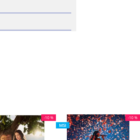
-
10 %
-
10 %
MSI