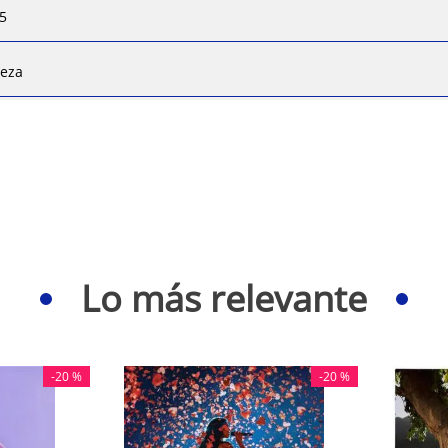
5
ieza
Lo más relevante
-
20 %
-
20 %