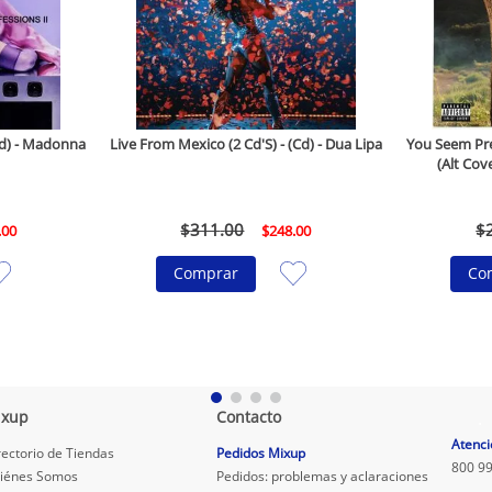
(Cd) - Madonna
Live From Mexico (2 Cd'S) - (Cd) - Dua Lipa
You Seem Pret
(Alt Cove
$
311
.
00
$
.
00
$
248
.
00
Comprar
Co
ixup
Contacto
.
Atenci
rectorio de Tiendas
Pedidos Mixup
800 99
iénes Somos
Pedidos: problemas y aclaraciones