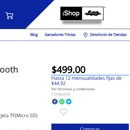
Blog
Ganadores Trivias
Directorio de Tiendas
$
499
.
00
tooth
Hasta
12
mensualidades fijas de
$
44
.
92
Ver términos y condiciones
Comparte
rjeta TF(Micro SD)
Comprar