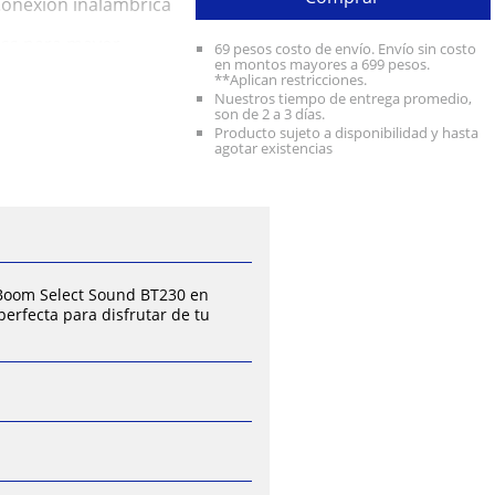
Conexión inalámbrica
ess para mayor
69 pesos costo de envío. Envío sin costo
en montos mayores a 699 pesos.
**Aplican restricciones.
o.
Nuestros tiempo de entrega promedio,
oque moderno y
son de 2 a 3 días.
Producto sujeto a disponibilidad y hasta
a auxiliar 3.5mm:
agotar existencias
ión.
tu emisora favorita y
o.
 Boom Select Sound BT230 en
 perfecta para disfrutar de tu