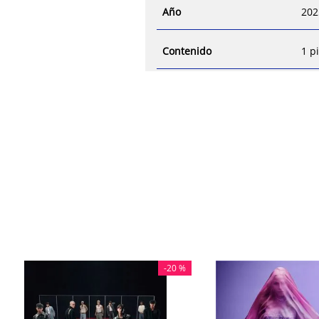
Año
202
Contenido
1 p
-
20 %