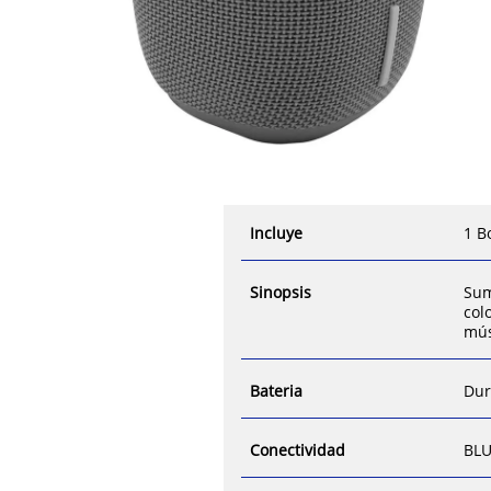
Incluye
1 B
Sinopsis
Sum
col
mús
Bateria
Dur
Conectividad
BL