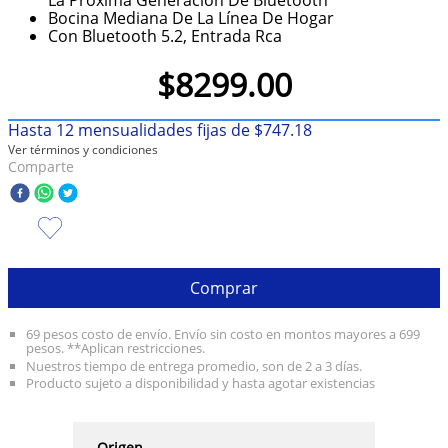
Bocina Mediana De La Línea De Hogar
10
.
taylor swift
Con Bluetooth 5.2, Entrada Rca
$
8299
.
00
Hasta
12
mensualidades fijas de
$
747
.
18
Ver términos y condiciones
Comparte
Comprar
69 pesos costo de envío. Envío sin costo en montos mayores a 699
pesos. **Aplican restricciones.
Nuestros tiempo de entrega promedio, son de 2 a 3 días.
Producto sujeto a disponibilidad y hasta agotar existencias
Origen