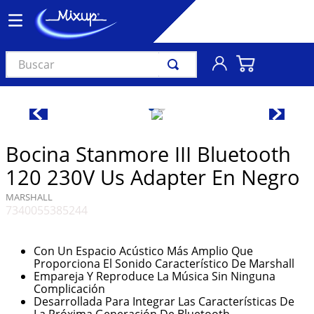
Buscar
TÉRMINOS MÁS BUSCADOS
1
.
vinil
2
.
k-pop
Bocina Stanmore III Bluetooth
3
.
audífonos
120 230V Us Adapter En Negro
4
.
madonna
MARSHALL
7340055385244
5
.
ariana grande
6
.
importados
Con Un Espacio Acústico Más Amplio Que
7
.
bts
Proporciona El Sonido Característico De Marshall
Empareja Y Reproduce La Música Sin Ninguna
8
.
manga
Complicación
Desarrollada Para Integrar Las Características De
9
.
bocinas
La Próxima Generación De Bluetooth