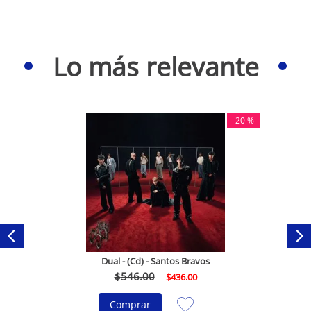
Lo más relevante
-
20 %
Dual - (Cd) - Santos Bravos
$
546
.
00
$
436
.
00
Comprar