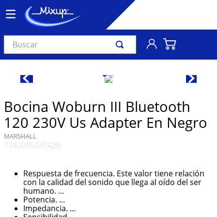
Buscar
TÉRMINOS MÁS BUSCADOS
1
.
vinil
2
.
k-pop
Bocina Woburn III Bluetooth
3
.
audífonos
120 230V Us Adapter En Negro
4
.
madonna
MARSHALL
7340055385428
5
.
ariana grande
6
.
importados
Respuesta de frecuencia. Este valor tiene relación
7
.
bts
con la calidad del sonido que llega al oído del ser
humano. ...
8
.
manga
Potencia. ...
Impedancia. ...
9
.
bocinas
Sensibilidad. ...