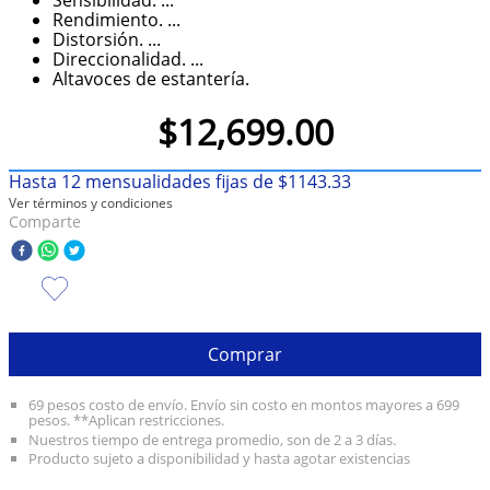
Rendimiento. ...
10
.
taylor swift
Distorsión. ...
Direccionalidad. ...
Altavoces de estantería.
$
12
,
699
.
00
Hasta
12
mensualidades fijas de
$
1143
.
33
Ver términos y condiciones
Comparte
Comprar
69 pesos costo de envío. Envío sin costo en montos mayores a 699
pesos. **Aplican restricciones.
Nuestros tiempo de entrega promedio, son de 2 a 3 días.
Producto sujeto a disponibilidad y hasta agotar existencias