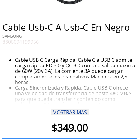
10
.
olivia rodrigo
Cable Usb-C A Usb-C En Negro
SAMSUNG
8806094199956
Cable USB C Carga Rápida: Cable C a USB C admite
carga rápida PD 3.0 y QC 3.0 con una salida máxima
de 60W (20V 3A). La corriente 3A puede cargar
completamente los dispositivos Macbook en 2,5
horas.
Carga Sincronizada y Rápida: Cable USB C ofrece
una velocidad de transferencia de hasta 480 MB/S.
para que pueda transferir contenido como
películas de 1 GB, música, documentos o una
biblioteca de fotos completa en 30 segundos.
MOSTRAR MÁS
Transfiere tus datos sin problemas en poco tiempo.
（No admite salida de video.
$
349
.
00
Amplia Compatibilidad：Este Cable USB C a USB C
encaja perfectamente con variedad de dispositivos
USB-C como iPhone 15, Galaxy S23 S22 S21, Galaxy