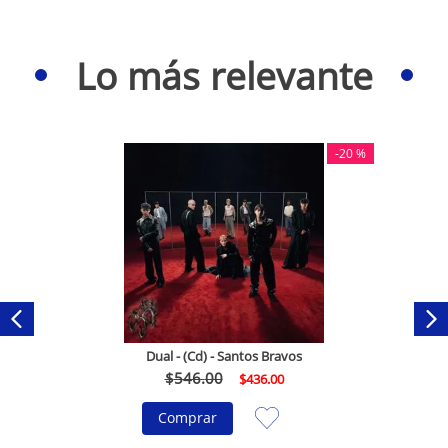
Lo más relevante
-
20 %
Dual - (Cd) - Santos Bravos
$
546
.
00
$
436
.
00
Comprar