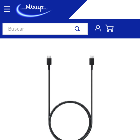
Buscar
TÉRMINOS MÁS BUSCADOS
1
.
vinil
2
.
k-pop
3
.
audífonos
4
.
madonna
5
.
ariana grande
6
.
bts
7
.
importados
8
.
manga
9
.
taylor swift