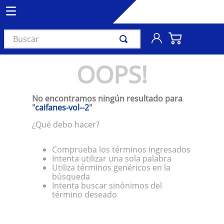
Buscar
TÉRMINOS MÁS BUSCADOS
OOPS!
1
.
vinil
2
.
k-pop
No encontramos ningún resultado para
"
caifanes-vol--2
"
3
.
audífonos
¿Qué debo hacer?
4
.
madonna
5
.
ariana grande
Comprueba los términos ingresados
Intenta utilizar una sola palabra
6
.
bts
Utiliza términos genéricos en la
búsqueda
7
.
manga
Intenta buscar sinónimos del
término deseado
8
.
importados
9
.
bocinas