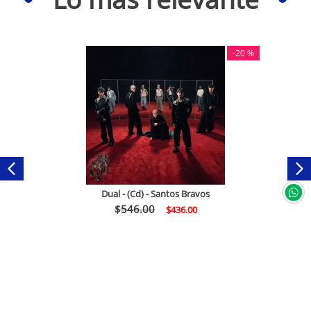
-
20 %
Dual - (Cd) - Santos Bravos
$
546
.
00
$
436
.
00
Comprar