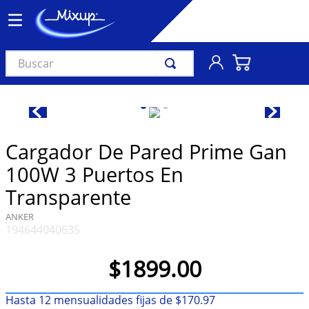
Buscar
TÉRMINOS MÁS BUSCADOS
1
.
vinil
2
.
k-pop
Cargador De Pared Prime Gan
3
.
audífonos
100W 3 Puertos En
4
.
madonna
Transparente
5
.
ariana grande
ANKER
194644040635
6
.
importados
7
.
bts
$
1899
.
00
8
.
manga
Hasta
12
mensualidades fijas de
$
170
.
97
9
.
bocinas